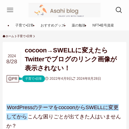
子育て•日常
おすすめグッズ
薬の勉強
NFT•暗号資産
ホーム
子育て•日常
cocoon→SWELLに変えたら
2024
Twitterでブログのリンク画像が
8/28
表示されない！
PR
2022年4月9日
2024年8月28日
子育て•日常
WordPressのテーマをcocoonからSWELLに変更
してから
こんな困りごとが出てきた人はいません
か？